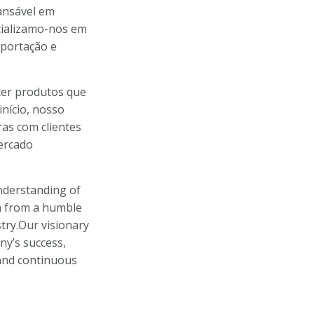
cansável em
ecializamo-nos em
xportação e
cer produtos que
nício, nosso
ras com clientes
ercado
nderstanding of
n from a humble
stry.Our visionary
ny’s success,
, and continuous